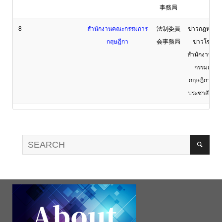
事務局
8
สำนักงานคณะกรรมการ
法制委員
ข่าวกฎหมาย 
กฤษฎีกา
会事務局
ข่าวโฆษก
สำนักงานคณ
กรรมการ
กฤษฎีกา ข่า
ประชาสัมพันธ
9
สำนักงานคณะกรรมการ
行政公務
OCSC New
ข้าราชการพลเรือน
員委員会
Update​
事務局
10
สำนักงานคณะกรรมการ
国家経済
ข่าวและกิจกร
พัฒนาการเศรษฐกิจและ
社会開発
สังคมแห่งชาติ
委員会事
務局
11
สำนักงานคณะกรรมการส่ง
タイ投資
BOI Update