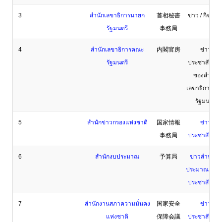
3
สำนักเลขาธิการนายก
首相秘書
ข่าว / กิจกรร
รัฐมนตรี
事務局
4
สำนักเลขาธิการคณะ
内閣官房
ข่าว
รัฐมนตรี
ประชาสัมพันธ
ของสำนัก
เลขาธิการคณ
รัฐมนตรี
5
สำนักข่าวกรองแห่งชาติ
国家情報
ข่าว
事務局
ประชาสัมพันธ
6
สำนักงบประมาณ
予算局
ข่าวสำนักงบ
ประมาณ – ข่
ประชาสัมพันธ
7
สำนักงานสภาความมั่นคง
国家安全
ข่าว
แห่งชาติ
保障会議
ประชาสัมพันธ