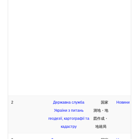
2
Державна служба
国家
Новини
України з питань
測地・地
геодезії, картографії та
図作成・
кадастру
地籍局