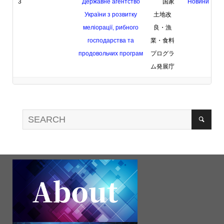
3
Державне агентство
国家
Новини
України з розвитку
土地改
меліорації, рибного
良・漁
господарства та
業・食料
продовольчих програм
プログラ
ム発展庁
4
Міністерство з
戦略産業
Таймлайн
питань
省
матеріалів
стратегічних
галузей
промисловості
України
5
Державне космічне
国家
Головні теми,
агентство України
宇宙庁
Новини
6
Міністерство
エネルギ
Новини
енергетики
ー省