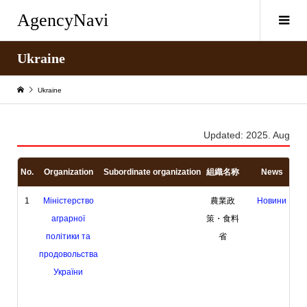
AgencyNavi
Ukraine
Ukraine
Updated: 2025. Aug
No.
Organization
Subordinate organization
組織名称
News
1
Міністерство
農業政
Новини
аграрної
策・食料
політики та
省
продовольства
України